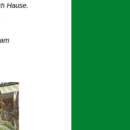
ch Hause.
!
eam