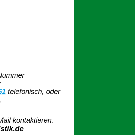
 Nummer
r
61
telefonisch, oder
.
ail kontaktieren.
stik.de