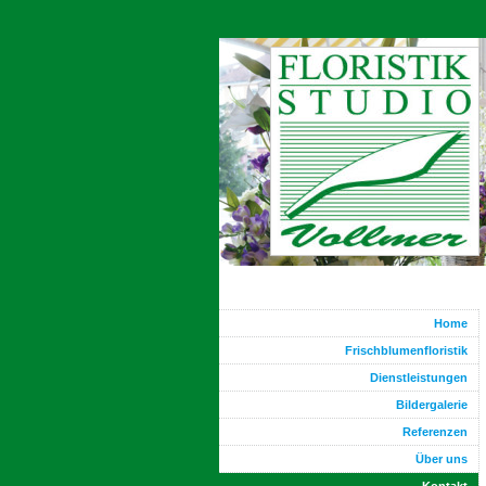
Home
Frischblumenfloristik
Dienstleistungen
Bildergalerie
Referenzen
Über uns